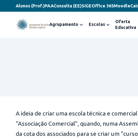
Alunos (Prof.)
PAA
Consulta (EE)
SIGE
Office 365
Moodle
Cai
Oferta
Agrupamento
Escolas
Educativa
A ideia de criar uma escola técnica e comerci
“Associação Comercial”, quando, numa Assembl
da cota dos associados para se criar um “curso