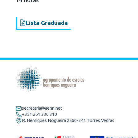
14 horas
Lista Graduada
secretaria@aehn.net
+351 261 330 310
R. Henriques Nogueira 2560-341 Torres Vedras