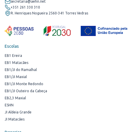
secretaria@aehn.net
+351 261 330 310
R. Henriques Nogueira 2560-341 Torres Vedras
Escolas
EB1 Ereira
EB1 Matacães
EB1/JI do Ramalhal
EB1/JI Maxial
EB1/JI Monte Redondo
EB1/JI Outeiro da Cabeça
EB2,3 Maxial
ESHN
JI Aldeia Grande
JI Matacães