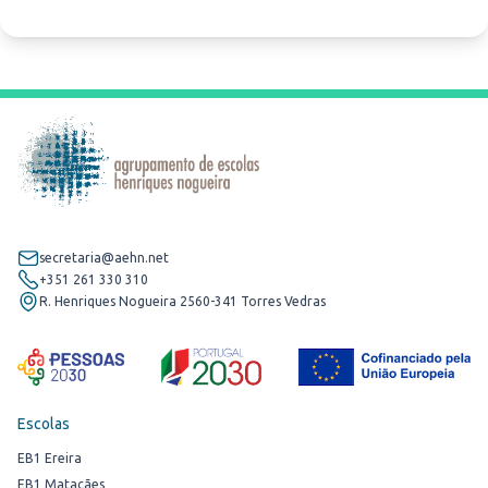
secretaria@aehn.net
+351 261 330 310
R. Henriques Nogueira 2560-341 Torres Vedras
Escolas
EB1 Ereira
EB1 Matacães