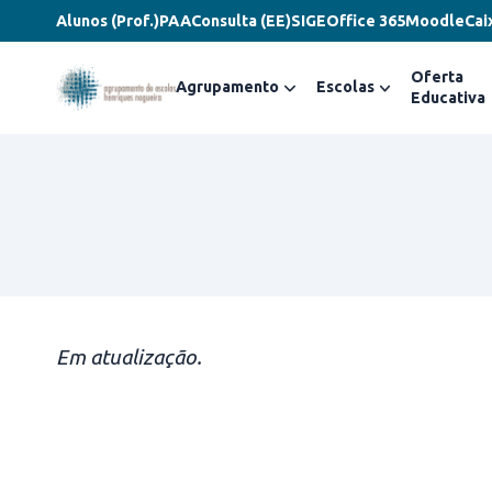
Alunos (Prof.)
PAA
Consulta (EE)
SIGE
Office 365
Moodle
Cai
Oferta
Agrupamento
Escolas
Educativa
Em atualização.