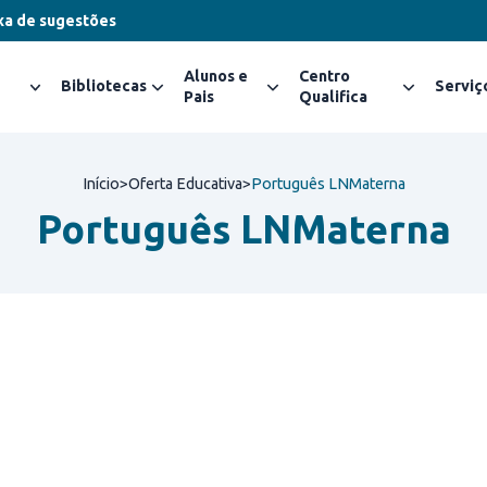
xa de sugestões
Alunos e
Centro
Bibliotecas
Serviç
Pais
Qualifica
Início
>
Oferta Educativa
>
Português LNMaterna
Português LNMaterna